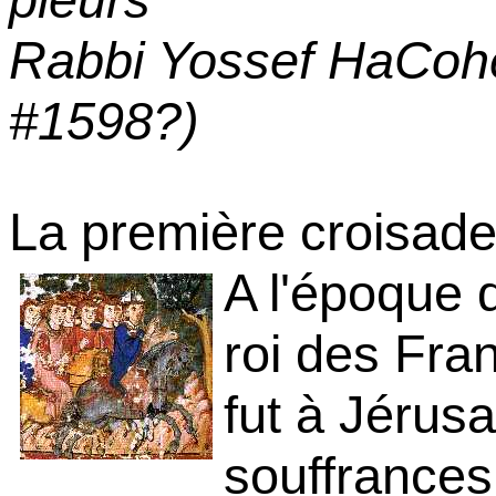
Rabbi Yossef HaCohe
#1598?)
La première croisade
A l'époque d
roi des Fran
fut à Jérusa
souffrances 