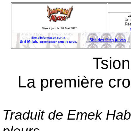
Le
Un 
Réa
Mise à jour le
20 Mai 2020
Site d'information sur la
Site des fêtes juives
Brit Milah,
circoncision rituelle juive.
Tsion,
La première cro
Traduit de Emek Haba
pleurs