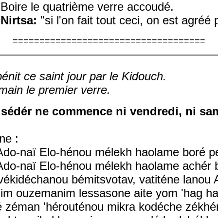
Boire le quatrième verre accoudé.
Nirtsa:
"si l'on fait tout ceci, on est agréé 
====================================
énit ce saint jour par le Kidouch.
ain le premier verre.
u sédér ne commence ni vendredi, ni sam
ne :
Ado-naï Elo-hénou mélekh haolame boré pé
Ado-naï Elo-hénou mélekh haolame achér
 vékidéchanou bémitsvotav, vatiténe lano
agim ouzemanim lessasone aite yom 'hag h
zéman 'hérouténou mikra kodéche zékhér li