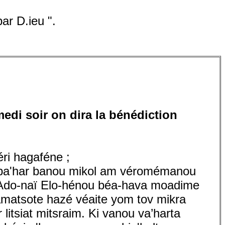
par D.ieu ".
edi soir on dira la bénédiction
ri hagaféne ;
 ba'har banou mikol am véromémanou
u Ado-naï Elo-hénou béa-hava moadime
amatsote hazé véaite yom tov mikra
tsiat mitsraim. Ki vanou va’harta