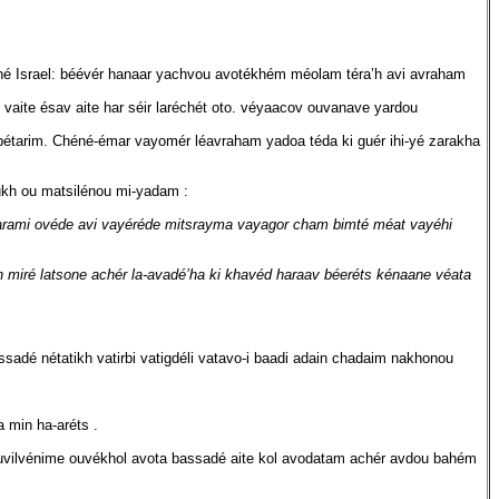
é Israel: béévér hanaar yachvou avotékhém méolam téra’h avi avraham
v vaite ésav aite har séir laréchét oto. véyaacov ouvanave yardou
bétarim. Chéné-émar vayomér léavraham yadoa téda ki guér ihi-yé zarakha
ukh ou matsilénou mi-yadam :
arami ovéde avi vayéréde mitsrayma vayagor cham bimté méat vayéhi
n miré latsone achér la-avadé’ha ki khavéd haraav béeréts kénaane véata
dé nétatikh vatirbi vatigdéli vatavo-i baadi adain chadaim nakhonou
 min ha-aréts .
uvilvénime ouvékhol avota bassadé aite kol avodatam achér avdou bahém