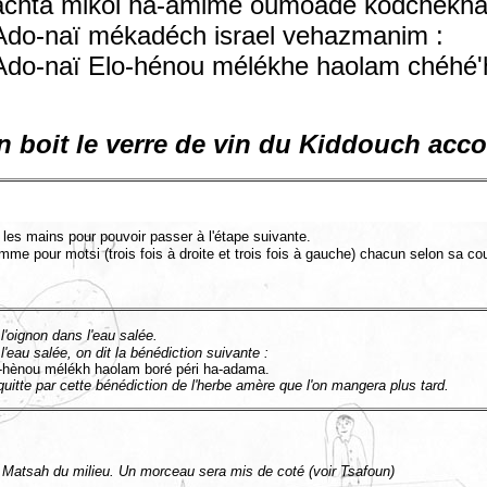
achta mikol ha-amime oumoadé kodchékha 
Ado-naï mékadéch israel vehazmanim :
Ado-naï Elo-hénou mélékhe haolam chéhé'
on boit le verre de vin du Kiddouch acc
 les mains pour pouvoir passer à l'étape suivante.
me pour motsi (trois fois à droite et trois fois à gauche) chacun selon sa c
l'oignon dans l'eau salée.
'eau salée, on dit la bénédiction suivante :
-hènou mélékh haolam boré péri ha-adama.
uitte par cette bénédiction de l'herbe amère que l'on mangera plus tard.
 Matsah du milieu. Un morceau sera mis de coté (voir Tsafoun)