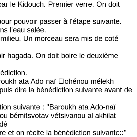
par le Kidouch. Premier verre. On doit
pour pouvoir passer à l'étape suivante.
ns l'eau salée.
 milieu. Un morceau sera mis de coté
oir hagada. On doit boire le deuxième
édiction.
Baroukh ata Ado-naï Elohénou mélekh
uis dire la bénédiction suivante avant de
tion suivante : "Baroukh ata Ado-naï
 bémitsvotav vétsivanou al akhilat
udé
 et on récite la bénédiction suivante::"