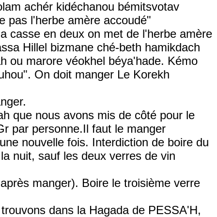
olam achér kidéchanou bémitsvotav
ge pas l'herbe amère accoudé"
la casse en deux on met de l'herbe amère
 assa Hillel bizmane ché-beth hamikdach
h ou marore véokhel béya'hade. Kémo
uhou". On doit manger Le Korekh
nger.
h que nous avons mis de côté pour le
 par personne.Il faut le manger
e nouvelle fois. Interdiction de boire du
la nuit, sauf les deux verres de vin
 après manger). Boire le troisième verre
us trouvons dans la Hagada de PESSA'H,