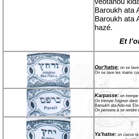
véotanou kid
Baroukh ata 
Baroukh ata 
hazé.
Et l'
Our'hatse
:
on se lave
On se lave les mains com
Karpasse:
on trempe 
On trempe l'oignon dans l
Baroukh ata Ado-naï Elo
On pensera à se rendre q
Ya'hatse:
on casse la