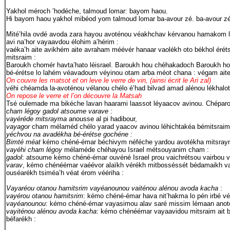
Yakhol méroch ’hodéche, talmoud lomar: bayom haou.
Hi bayom haou yakhol mibéod yom talmoud lomar ba-avour zé. ba-avour zé
Mité’hila ovdé avoda zara hayou avoténou véakhchav kérvanou hamakom l
avi na’hor vayaavdou élohim a’hérim :
vaéka’h aite avikhém aite avraham méévér hanaar vaolékh oto békhol érétse 
mitsraim :
Baroukh chomér havta’hato léisrael. Baroukh hou chéhakadoch Baroukh hou
bé-érétse lo lahém véavadoum véyinou otam arba méot chana : végam aite
On couvre les matsot et on leve le verre de vin, (ainsi écrit le Ari zal)
véhi chéamda la-avoténou vélanou chélo é’had bilvad amad alénou lékhal
On repose le verre et l’on découvre la Matsah
Tsé oulemade ma bikéche lavan haarami laassot léyaacov avinou. Chéparo 
cham légoy gadol atsoume varave
:
vayéréde mitsrayma
anousse al pi hadibour,
vayagor
cham mélaméd chélo yarad yaacov avinou léhichtakéa bémitsraim
yéchvou na avadékha bé-érétse gochéne :
Bimté méat
kémo chéné-émar béchivym néféche yardou avotékha mitsraym
vayéhi cham légoy
mélaméde chéhayou Israel métsouyanim cham :
gadol
: atsoume kémo chéné-émar ouvéné Israel prou vaichrétsou vairbou 
varav
, kémo chénéémar vaéévor alaïkh vérékh mitbosséssét bédamaikh vaom
ouséarékh tsiméa’h véat érom véériha :
Vayaréou otanou hamitsrim vayéanounou vaiténou alénou avoda kacha
:
vayérou otanou hamitsrim
: kémo chéné-émar hava nit’hakma lo pén irbé vé
vayéanounou
: kémo chéné-émar vayasimou alav saré missim lémaan anoto 
vayiténou alénou avoda kacha
: kémo chénéémar vayaavidou mitsraim ait 
béfarékh :