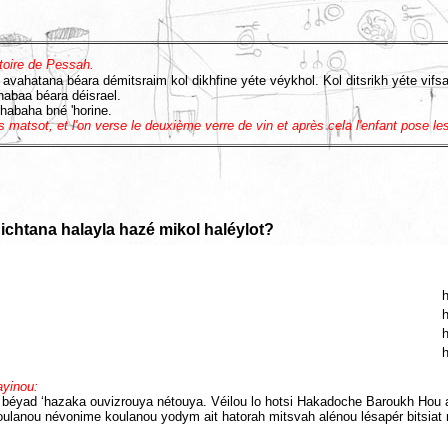
stoire de Pessah.
 avahatana béara démitsraim kol dikhfine yéte véykhol. Kol ditsrikh yéte vifsa
abaa béara déisrael.
habaha bné 'horine.
 matsot, et l'on verse le deuxième verre de vin et après cela l'enfant pose le
ichtana halayla hazé mikol haléylot?
h
ayinou:
 béyad ‘hazaka ouvizrouya nétouya. Véilou lo hotsi Hakadoche Baroukh Hou
lanou névonime koulanou yodym ait hatorah mitsvah alénou lésapér bitsiat 