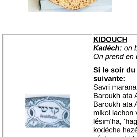
KIDOUCH
Kadéch:
on b
On prend en m
Si le soir d
suivante:
Savri marana
Baroukh ata 
Baroukh ata 
mikol lachon
lésim'ha, 'h
kodéche hazé 