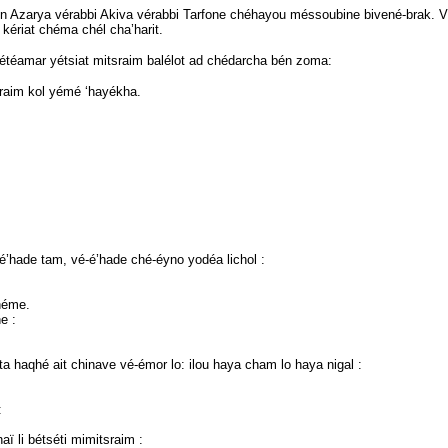
n Azarya vérabbi Akiva vérabbi Tarfone chéhayou méssoubine bivené-brak. Vé
ériat chéma chél cha’harit.
étéamar yétsiat mitsraim balélot ad chédarcha bén zoma:
raim kol yémé ‘hayékha.
’hade tam, vé-é’hade ché-éyno yodéa lichol :
héme.
e :
ta haqhé ait chinave vé-émor lo: ilou haya cham lo haya nigal :
:
 li bétséti mimitsraim :