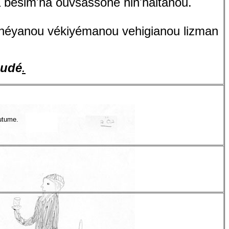
bésim'ha ouvsassone hin'haltanou.
héyanou vékiyémanou vehigianou lizman
oudé
.
outume.