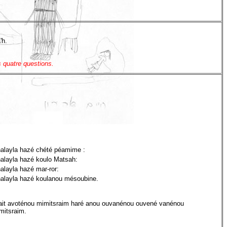
'h.
s quatre questions.
halayla hazé chété péamime :
halayla hazé koulo Matsah:
alayla hazé mar-ror:
halayla hazé koulanou mésoubine.
 ait avoténou mimitsraim haré anou ouvanénou ouvené vanénou
mitsraim.