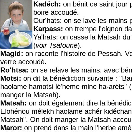
Kadéch:
on bénit ce saint jour 
boire accoudé.
Our'hats: on se lave les mains 
Karpass:
on trempe l'oignon da
Ya'hats: on casse la Matsah du
(
voir Tsafoune
).
Magid:
on raconte l'histoire de Pessah. V
verre accoudé.
Ro'htsa:
on se relave les mains, avec bén
Motsi:
on dit la bénédiction suivante : "
haolame hamotsi lé'heme mine ha-aréts" (p
manger la Matsah).
Matsah:
on doit également dire la bénédic
Elohénou mélekh haolame achér kidéchanou
Matsah". On doit manger la Matsah acco
Maror:
on prend dans la main l'herbe amère