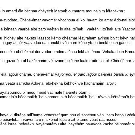
 lo amarti éla béchaa chéyéch Matsah oumarore mouna’him léfanékha :
a-avodato. Chéné-émar vayomér yhochoua el kol ha-am ko amar Ado-naï éloh
kénaan vaarbé aite zaro vaétén lo aite its’hak : vaétén l’Its’hak aite Yaaco
 ‘hichév aite hakéts laassot kémo chéamar léavraham avinou bivrit béyn ha
 hagoy achér yaavodou dan anokhi véa’haré kéne ytsou birékhouch gadol :
oténou éla chébékhol dor vador omdim alénou lékhaloténou. Vehakadoch Baro
lo gazar éla al hazékharim vélavane bikéche laakor aite hakol. Chénéémar:
 éla lagour chame. chéné-émar
vayomrou él paro lagour ba-aréts banou ki éy
a véata samkha Ado-naï élo-hékha kékhokhvé hachamaim larov :
vayatsoumou bimeod méod vatimalé ha-arets otam :
ar la’h bédamaikh ‘hai vaomar lakh bédamaikh ‘hai : révava kétséma’h hassa
haya ki tikréna mil’hama vénossaf gam hou al sonénou vénil’ham banou véala
bésivlotam vaivén aré miskénot léparo ait pitome véait raamssés .
béné Israel béfarékh. vayémarérou aite ‘hayéhém ba-avoda kacha bé’homér o