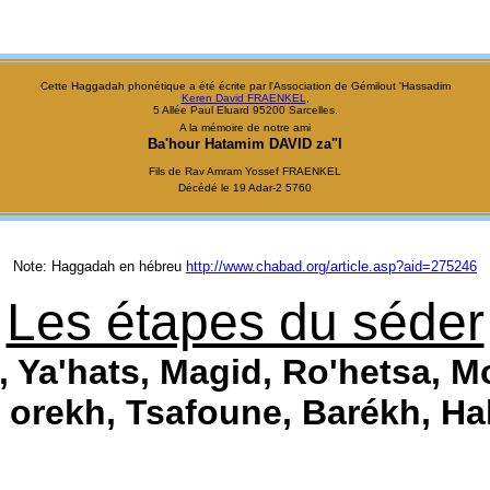
Cette Haggadah phonétique a été écrite par l'Association de Gémilout 'Hassadim
Keren David FRAENKEL
,
5 Allée Paul Eluard 95200 Sarcelles.
A la mémoire de notre ami
Ba'hour Hatamim DAVID za"l
Fils de Rav Amram Yossef FRAENKEL
Décédé le 19 Adar-2 5760
Note: Haggadah en hébreu
http://www.chabad.org/article.asp?aid=275246
Les étapes du séder
 Ya'hats, Magid, Ro'hetsa, M
orekh, Tsafoune, Barékh, Hall