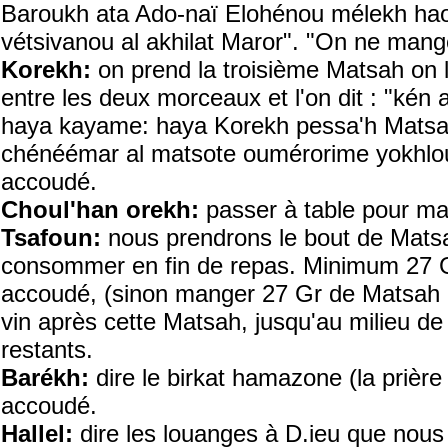
Baroukh ata Ado-naï Elohénou mélekh ha
vétsivanou al akhilat Maror". "On ne man
Korekh:
on prend la troisième Matsah on 
entre les deux morceaux et l'on dit : "kén
haya kayame: haya Korekh pessa'h Matsa
chénéémar al matsote oumérorime yokhlo
accoudé.
Choul'han orekh:
passer à table pour ma
Tsafoun:
nous prendrons le bout de Matsa
consommer en fin de repas. Minimum 27 Gr
accoudé, (sinon manger 27 Gr de Matsah un
vin après cette Matsah, jusqu'au milieu de 
restants.
Barékh:
dire le birkat hamazone (la prière
accoudé.
Hallel:
dire les louanges à D.ieu que no