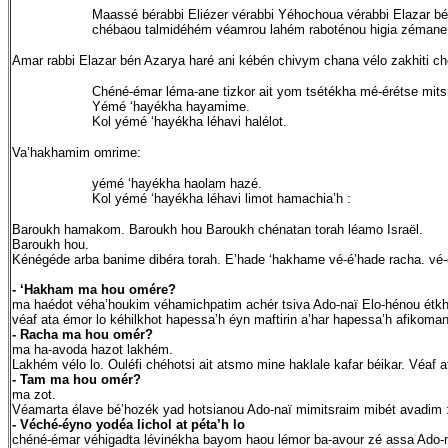
Maassé bérabbi Eliézer vérabbi Yéhochoua vérabbi Elazar bé
chébaou talmidéhém véamrou lahém raboténou higia zémane k
Amar rabbi Elazar bén Azarya haré ani kébén chivym chana vélo zakhiti ch
Chéné-émar léma-ane tizkor ait yom tsétékha mé-érétse mits
Yémé ‘hayékha hayamime.
Kol yémé ‘hayékha léhavi halélot.
Va’hakhamim omrime:
yémé ‘hayékha haolam hazé.
Kol yémé ‘hayékha léhavi limot hamachia’h :
Baroukh hamakom. Baroukh hou Baroukh chénatan torah léamo Israël.
Baroukh hou.
Kénégéde arba banime dibéra torah. E’hade ‘hakhame vé-é’hade racha. vé-é
- ‘Hakham ma hou omére?
ma haédot véha’houkim véhamichpatim achér tsiva Ado-naï Elo-hénou étk
véaf ata émor lo kéhilkhot hapessa’h éyn maftirin a’har hapessa’h afikoman
- Racha ma hou omér?
ma ha-avoda hazot lakhém.
Lakhém vélo lo. Ouléfi chéhotsi ait atsmo mine haklale kafar béikar. Véaf a
- Tam ma hou omér?
ma zot.
Véamarta élave bé’hozék yad hotsianou Ado-naï mimitsraim mibét avadim 
- Véché-éyno yodéa lichol at péta’h lo
chéné-émar véhigadta lévinékha bayom haou lémor ba-avour zé assa Ado-naï