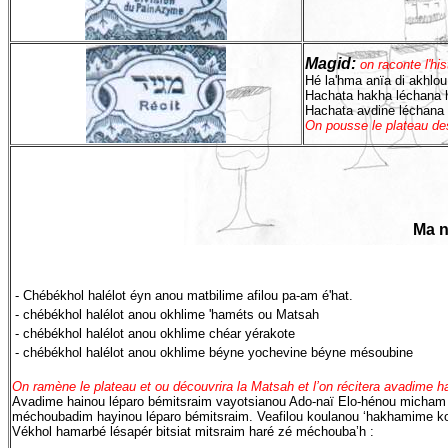
Magid:
on raconte l'hi
Hé la'hma anïa di akhlou
Hachata hakha léchana h
Hachata avdine léchana 
On pousse le plateau des
Ma n
- Chébékhol halélot éyn anou matbilime afilou pa-am é'hat.
- chébékhol halélot anou okhlime 'haméts ou Matsah
- chébékhol halélot anou okhlime chéar yérakote
- chébékhol halélot anou okhlime béyne yochevine béyne mésoubine
On ramène le plateau et ou découvrira la Matsah et l’on récitera avadime h
Avadime hainou léparo bémitsraim vayotsianou Ado-naï Elo-hénou micham
méchoubadim hayinou léparo bémitsraim. Veafilou koulanou ‘hakhamime kou
Vékhol hamarbé lésapér bitsiat mitsraim haré zé méchouba’h :